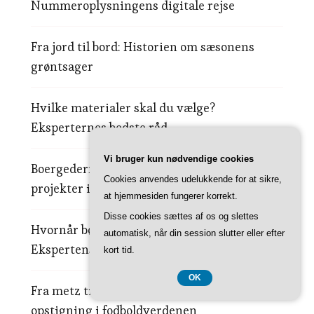
Nummeroplysningens digitale rejse
Fra jord til bord: Historien om sæsonens
grøntsager
Hvilke materialer skal du vælge?
Eksperternes bedste råd
Vi bruger kun nødvendige cookies
Boergederne der vendte tilbage: Succesfulde
Cookies anvendes udelukkende for at sikre,
projekter i dansk natur
at hjemmesiden fungerer korrekt.
Disse cookies sættes af os og slettes
Hvornår bør du ikke tage telefonen?
automatisk, når din session slutter eller efter
Ekspertens råd om ukendte opkald
kort tid.
OK
Fra metz til stjernestatus: Mikautadzes
opstigning i fodboldverdenen