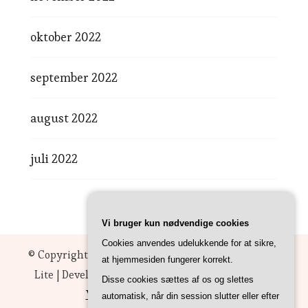
oktober 2022
september 2022
august 2022
juli 2022
Vi bruger kun nødvendige cookies
Cookies anvendes udelukkende for at sikre,
© Copyright 2026
Cebu
. All Rights Reserved.
Sarada
at hjemmesiden fungerer korrekt.
Lite | Developed By
Blossom Themes
. Powered by
Disse cookies sættes af os og slettes
WordPress
.
Privatlivspolitik
automatisk, når din session slutter eller efter