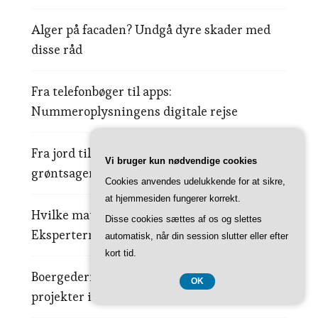
Alger på facaden? Undgå dyre skader med
disse råd
Fra telefonbøger til apps:
Nummeroplysningens digitale rejse
Fra jord til bord: Historien om sæsonens
Vi bruger kun nødvendige cookies
grøntsager
Cookies anvendes udelukkende for at sikre,
at hjemmesiden fungerer korrekt.
Hvilke materialer skal du vælge?
Disse cookies sættes af os og slettes
Eksperternes bedste råd
automatisk, når din session slutter eller efter
kort tid.
Boergederne der vendte tilbage: Succesfulde
OK
projekter i dansk natur